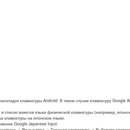
раскладок клавиатуры Android. В таком случае клавиатуру Google 
т в списке макетов языка физической клавиатуры (например, японс
ка клавиатуры на японском языке.
ожение Google Japanese Input.
настроек -> Язык и ввод -> Текущая клавиатура -> Выберите клавиа