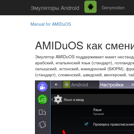
Эмуляторы Android
Genymotion
Manual for AMIDuOS
AMIDuOS как смени
Эмулятор AMIDuOS поддерживает макет нестандар
арабский, итальянский язык (стандарт), голландс
латышский, эстонский, македонский (БЮРМ), фран
(стандарт), словенский, шведский, венгерский, та